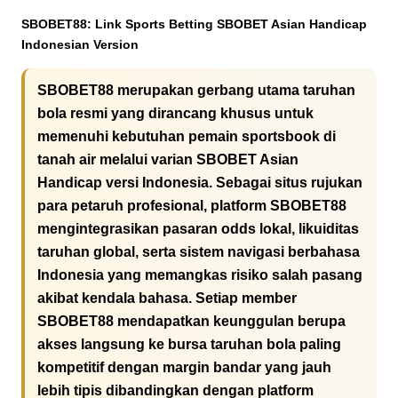
SBOBET88: Link Sports Betting SBOBET Asian Handicap
Indonesian Version
SBOBET88 merupakan gerbang utama taruhan
bola resmi yang dirancang khusus untuk
memenuhi kebutuhan pemain sportsbook di
tanah air melalui varian SBOBET Asian
Handicap versi Indonesia. Sebagai situs rujukan
para petaruh profesional, platform SBOBET88
mengintegrasikan pasaran odds lokal, likuiditas
taruhan global, serta sistem navigasi berbahasa
Indonesia yang memangkas risiko salah pasang
akibat kendala bahasa. Setiap member
SBOBET88 mendapatkan keunggulan berupa
akses langsung ke bursa taruhan bola paling
kompetitif dengan margin bandar yang jauh
lebih tipis dibandingkan dengan platform