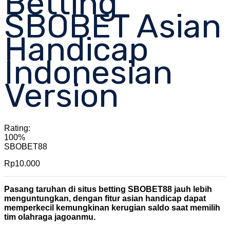
Betting
SBOBET Asian
Handicap
Indonesian
Version
Rating:
100%
SBOBET88
Rp10.000
Pasang taruhan di situs betting SBOBET88 jauh lebih
menguntungkan, dengan fitur asian handicap dapat
memperkecil kemungkinan kerugian saldo saat memilih
tim olahraga jagoanmu.