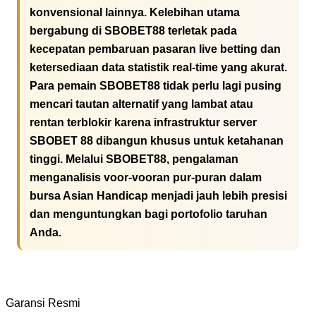
konvensional lainnya. Kelebihan utama
bergabung di SBOBET88 terletak pada
kecepatan pembaruan pasaran live betting dan
ketersediaan data statistik real-time yang akurat.
Para pemain SBOBET88 tidak perlu lagi pusing
mencari tautan alternatif yang lambat atau
rentan terblokir karena infrastruktur server
SBOBET 88 dibangun khusus untuk ketahanan
tinggi. Melalui SBOBET88, pengalaman
menganalisis voor-vooran pur-puran dalam
bursa Asian Handicap menjadi jauh lebih presisi
dan menguntungkan bagi portofolio taruhan
Anda.
Garansi Resmi