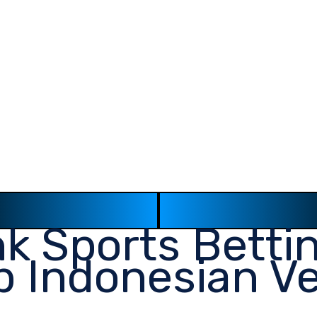
k Sports Bett
p Indonesian Ve