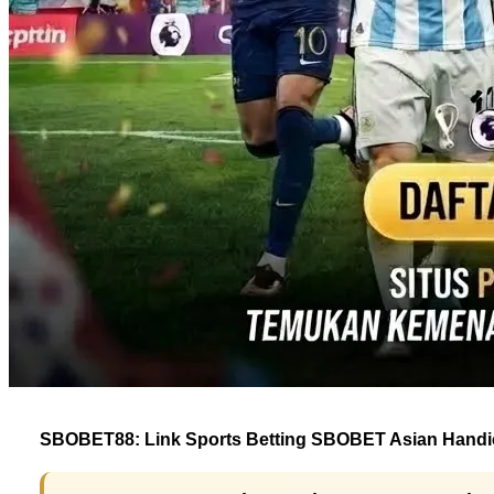
SBOBET88: Link Sports Betting SBOBET Asian Handi