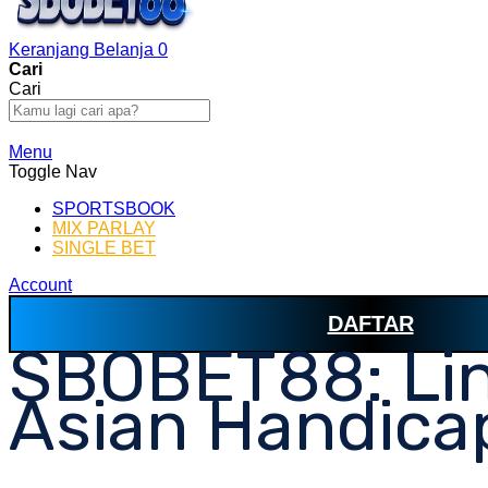
Keranjang Belanja
0
Cari
Cari
Cari
Menu
Toggle Nav
SPORTSBOOK
MIX PARLAY
SINGLE BET
Account
DAFTAR
SBOBET88: Lin
Asian Handica