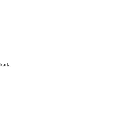
akarta