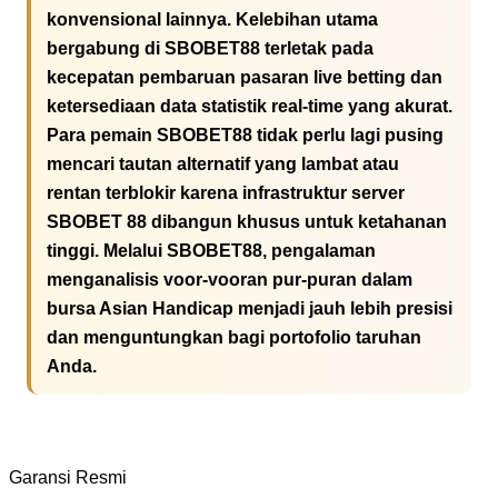
konvensional lainnya. Kelebihan utama
bergabung di SBOBET88 terletak pada
kecepatan pembaruan pasaran live betting dan
ketersediaan data statistik real-time yang akurat.
Para pemain SBOBET88 tidak perlu lagi pusing
mencari tautan alternatif yang lambat atau
rentan terblokir karena infrastruktur server
SBOBET 88 dibangun khusus untuk ketahanan
tinggi. Melalui SBOBET88, pengalaman
menganalisis voor-vooran pur-puran dalam
bursa Asian Handicap menjadi jauh lebih presisi
dan menguntungkan bagi portofolio taruhan
Anda.
Garansi Resmi